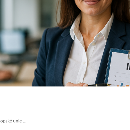
o Evropské unie ...
 intrastat?