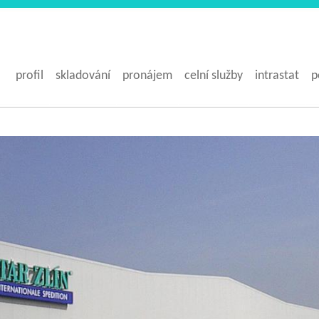
profil
skladování
pronájem
celní služby
intrastat
p