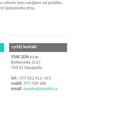
eho užívání bylo zahájeno od počátku
ámci jednotného trhu.
rychlý kontakt
STAR ZLÍN s.r.o.
Kvítkovická 1527
763 61 Napajedla
tel.:
577 922 411- 413
mobil:
777 720 188
email:
starzlin@starzlin.cz