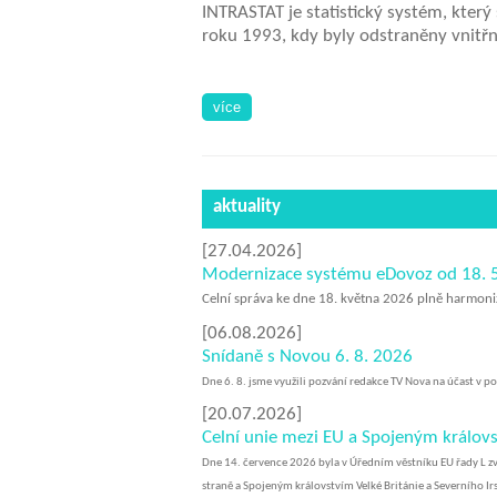
INTRASTAT je statistický systém, který
roku 1993, kdy byly odstraněny vnitřní
aktuality
[27.04.2026]
Modernizace systému eDovoz od 18. 5
Celní správa ke dne 18. května 2026 plně harmoni
[06.08.2026]
Snídaně s Novou 6. 8. 2026
​Dne 6. 8. jsme využili pozvání redakce TV Nova na účast v 
[20.07.2026]
Celní unie mezi EU a Spojeným královs
Dne 14. července 2026 byla v Úředním věstníku EU řady L​
straně a Spojeným královstvím Velké Británie a Severního Ir