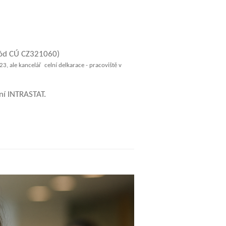
kód CÚ CZ321060)
3, ale kancelář celní delkarace - p
racoviště v
ení INTRASTAT.