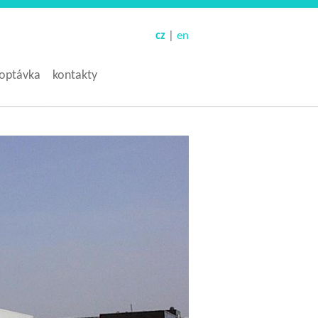
cz
|
en
optávka
kontakty