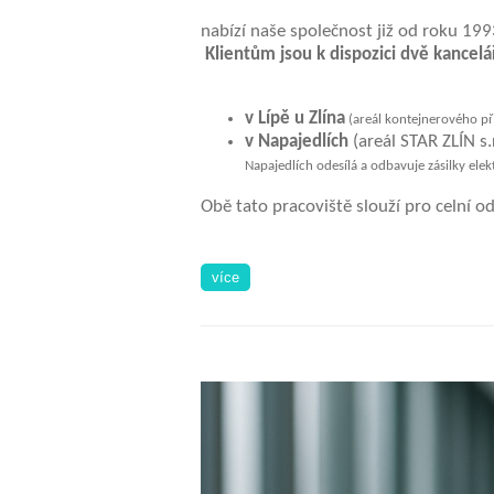
nabízí naše společno
Klientům jsou k dispozici dvě kancelá
v Lípě u Zlína
(areál kontejnerového př
v Napajedlích
(areál STAR ZLÍN s.
Napajedlích odesílá a odbavuje zásilky ele
Obě tato pracoviště slouží pro celní od