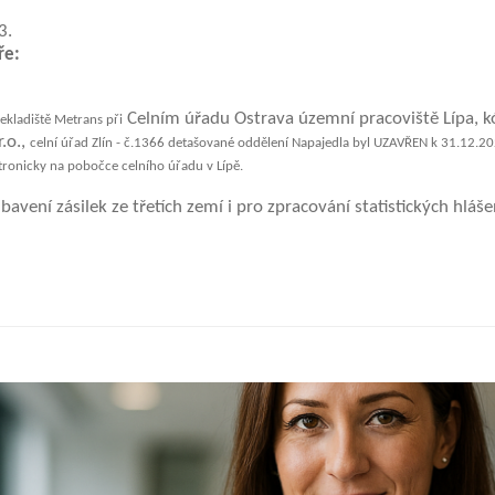
st již od roku 1993.
ře:
Celním úřadu Ostrava územní pracoviště Lípa, 
ekladiště Metrans při
r.o.,
celní úřad Zlín - č.1366 detašované oddělení Napajedla byl UZAVŘEN k 31.12.202
ktronicky na pobočce celního úřadu v Lípě.
bavení zásilek ze třetích zemí i pro zpracování statistických hláš