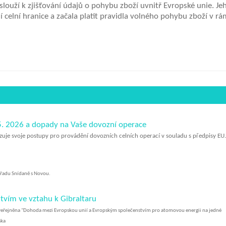
 slouží k zjišťování údajů o pohybu zboží uvnitř Evropské unie. J
 celní hranice a začala platit pravidla volného pohybu zboží v r
. 2026 a dopady na Vaše dovozní operace
zuje svoje postupy pro provádění dovozních celních operací v souladu s předpisy EU.
pořadu Snídaně s Novou.
tvím ve vztahu k Gibraltaru
 zveřejněna "Dohoda mezi Evropskou unií a Evropským společenstvím pro atomovou energii na jedné
ska