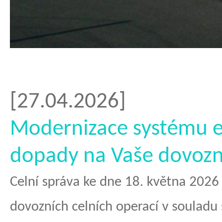
why
[27.04.2026]
do
Modernizace systému e
people
dopady na Vaše dovozn
have
cheap
Celní správa ke dne 18. května 2026
sex
dovozních celních operací v souladu 