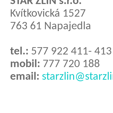
STAR ZLÍN s.r.o.
Kvítkovická 1527
763 61 Napajedla
tel.:
577 922 411- 413
mobil:
777 720 188
email:
starzlin@starzli