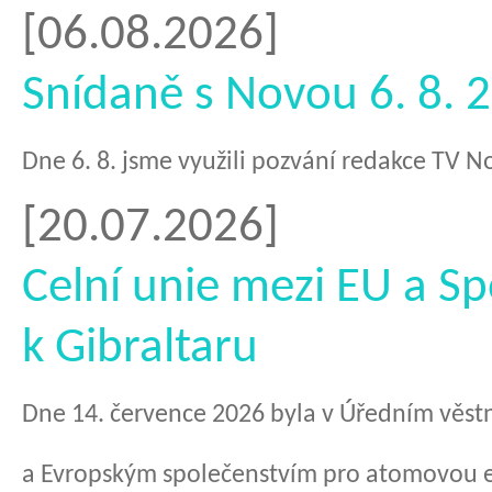
doll
?
[06.08.2026]
Snídaně s Novou 6. 8. 
​Dne 6. 8. jsme využili pozvání redakce TV 
[20.07.2026]
Celní unie mezi EU a S
k Gibraltaru
Dne 14. července 2026 byla v Úředním věstn
a Evropským společenstvím pro atomovou en