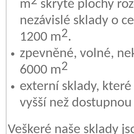
2
m
skryté plochy ro
nezávislé sklady o c
2
1200 m
.
zpevněné, volné, ne
2
6000 m
externí sklady, kter
vyšší než dostupnou 
Veškeré naše sklady js