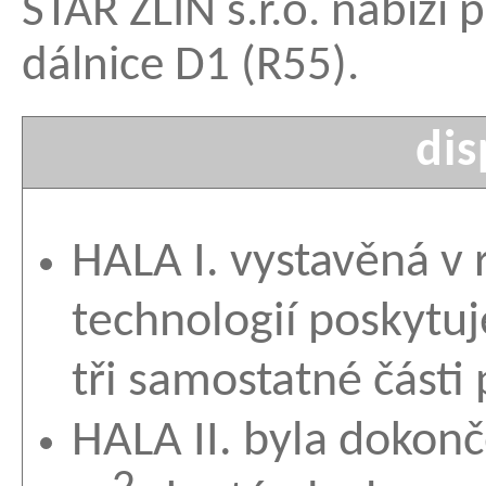
STAR ZLÍN s.r.o. nabízí p
dálnice D1 (R55).
di
HALA I. vystavěná v
technologií poskytuj
tři samostatné části
HALA II. byla dokonč